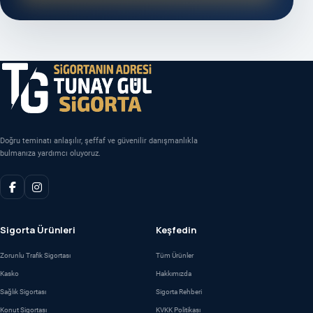
Doğru teminatı anlaşılır, şeffaf ve güvenilir danışmanlıkla
bulmanıza yardımcı oluyoruz.
Sigorta Ürünleri
Keşfedin
Zorunlu Trafik Sigortası
Tüm Ürünler
Kasko
Hakkımızda
Sağlık Sigortası
Sigorta Rehberi
Konut Sigortası
KVKK Politikası