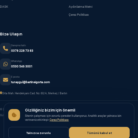
DASK
Aydınlatma Metni
Çerez Politikası
Bize Ulaşın
Danışma hattı
0378 228 73 83
WhatsApp
0530 546 3001
E-posta
tunaygul@bartinsigorta.com
Orta Mah. Hendekyanı Cad. No: 60/A, Merkez / Bartın
Gizliliğiniz bizim için önemli
© 2026 Tunay Gül Sigorta. Tüm hakları saklıdır.
Güven, şeffaflık ve kişisel danışmanlık.
Sitenin çalışması için zorunlu çerezleri kullanıyoruz. Analitik araçlar yalnızca izin
verirseniz etkinleşir.
Çerez Politikası
TASARIM & GELIŞTIRME
Yalnızca zorunlu
Tümünü kabul et
fikirbulutu.com