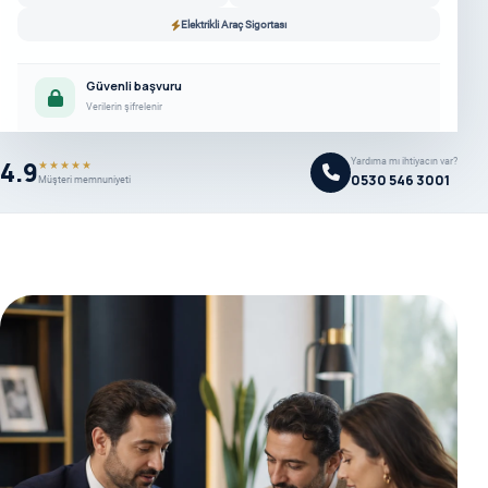
Elektrikli Araç Sigortası
Güvenli başvuru
Verilerin şifrelenir
4.9
Yardıma mı ihtiyacın var?
★★★★★
0530 546 3001
Müşteri memnuniyeti